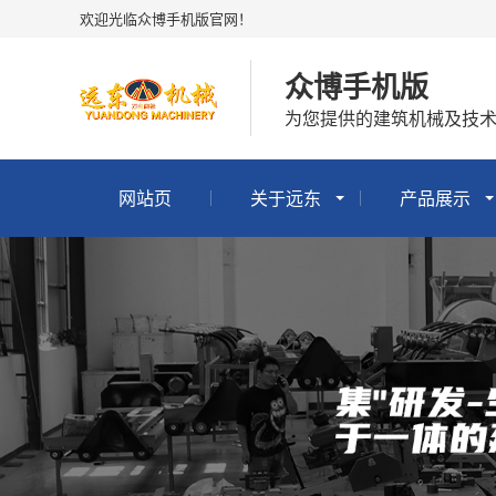
欢迎光临众博手机版官网！
众博手机版
为您提供的建筑机械及技
网站页
关于远东
产品展示