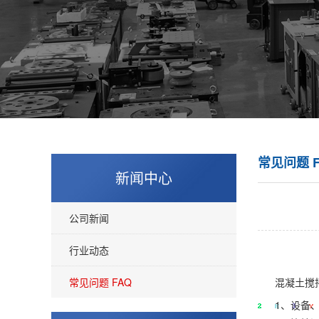
常见问题 F
新闻中心
公司新闻
行业动态
常见问题 FAQ
混凝土搅
1、设备