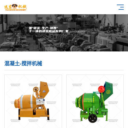
混凝土-搅拌机械