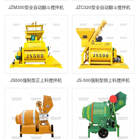
JZM350型全自动翻斗搅拌机
JZC320型全自动翻斗搅拌机
JS500强制型正上料搅拌机
JS-500强制型侧上料搅拌机