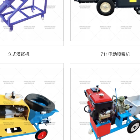
立式灌浆机
711电动喷浆机