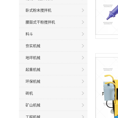
卧式粉末搅拌机
腰鼓式干粉搅拌机
料斗
夯实机械
地坪机械
起重机械
环保机械
砖机
矿山机械
工程机械