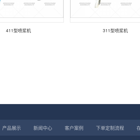
411型喷浆机
311型喷浆机
产品展示
新闻中心
客户案例
下单定制流程