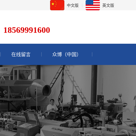
中文版
|
英文版
：18569991600
在线留言
众博（中国）