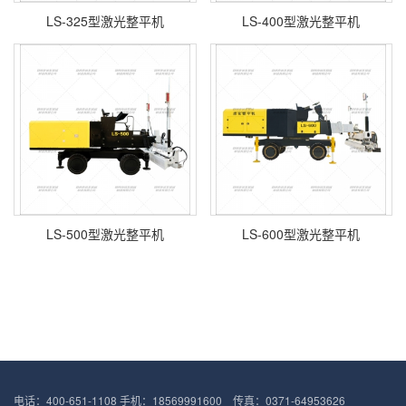
LS-325型激光整平机
LS-400型激光整平机
LS-500型激光整平机
LS-600型激光整平机
电话：400-651-1108 手机：18569991600 传真：0371-64953626