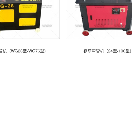
管机（WG26型-WG76型）
钢筋弯管机（24型-100型