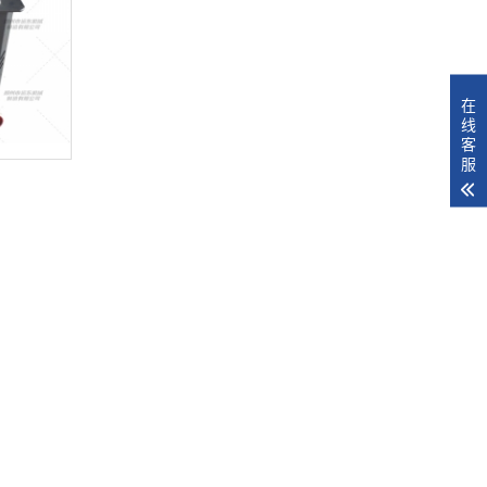
在
线
客
服
）