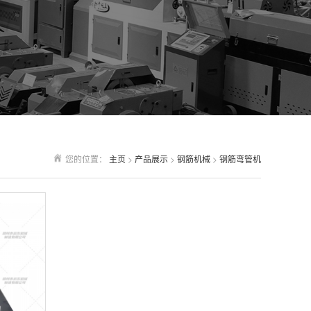
您的位置：
主页
>
产品展示
>
钢筋机械
>
钢筋弯管机