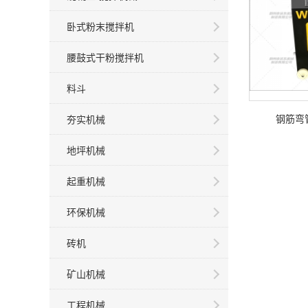
卧式粉末搅拌机
腰鼓式干粉搅拌机
料斗
钢筋弯
夯实机械
地坪机械
起重机械
环保机械
砖机
矿山机械
工程机械