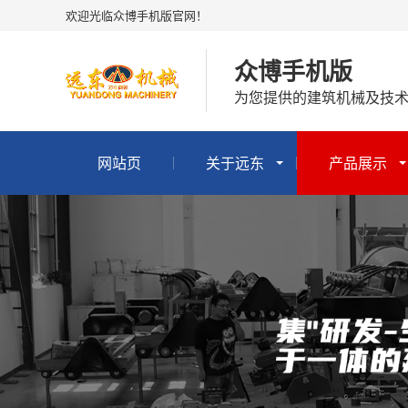
欢迎光临众博手机版官网！
众博手机版
为您提供的建筑机械及技
网站页
关于远东
产品展示