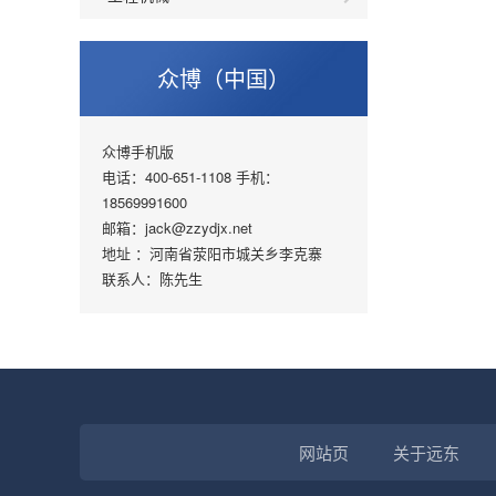
众博（中国）
众博手机版
电话：400-651-1108 手机：
18569991600
邮箱：jack@zzydjx.net
地址 ：河南省荥阳市城关乡李克寨
联系人：陈先生
网站页
关于远东