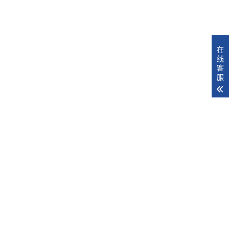
在
线
客
服