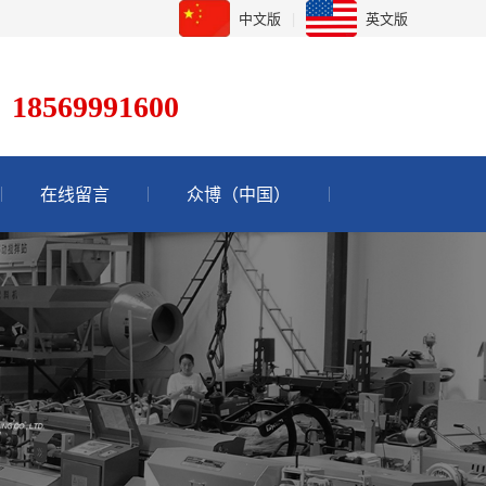
中文版
|
英文版
：18569991600
在线留言
众博（中国）