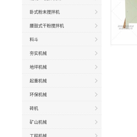
卧式粉末搅拌机
腰鼓式干粉搅拌机
料斗
夯实机械
地坪机械
起重机械
环保机械
砖机
矿山机械
工程机械