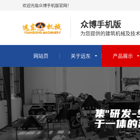
欢迎光临众博手机版官网！
众博手机版
为您提供的建筑机械及技
网站页
关于远东
产品展示