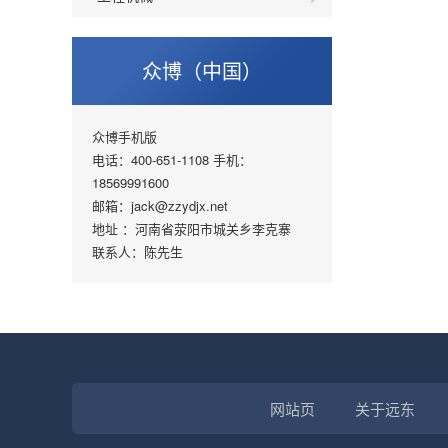
众博（中国）
众博手机版
电话：400-651-1108 手机：
18569991600
邮箱：jack@zzydjx.net
地址 ：河南省荥阳市城关乡李克寨
联系人：陈先生
网站页
关于远东