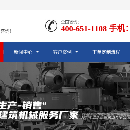
全国咨询：
400-651-1108 手机
术咨询！
新闻中心
客户案例
下单定制流程